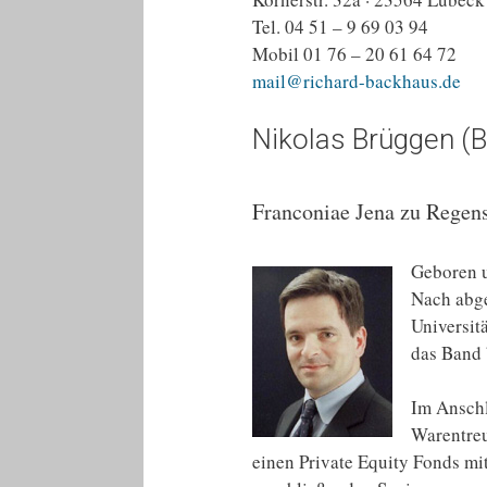
Tel. 04 51 – 9 69 03 94
Mobil 01 76 – 20 61 64 72
mail@richard-backhaus.de
Nikolas Brüggen (B
Franconiae Jena zu Regen
Geboren u
Nach abge
Universit
das Band 
Im Anschl
Warentreu
einen Private Equity Fonds mi