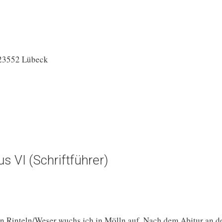
 23552 Lübeck
s VI (Schriftführer)
n Rinteln/Weser wuchs ich in Mölln auf. Nach dem Abitur an 