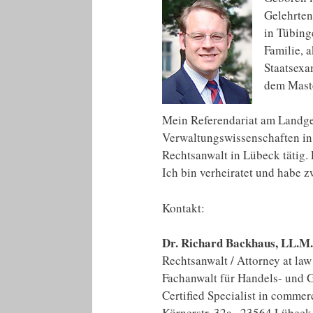
Gelehrten
in Tübing
Familie, 
Staatsexa
dem Maste
Mein Referendariat am Landger
Verwaltungswissenschaften in 
Rechtsanwalt in Lübeck tätig. 
Ich bin verheiratet und habe z
Kontakt:
Dr. Richard Backhaus, LL.M. 
Rechtsanwalt / Attorney at law
Fachanwalt für Handels- und G
Certified Specialist in commer
Körnerstr. 32a · 23564 Lübeck