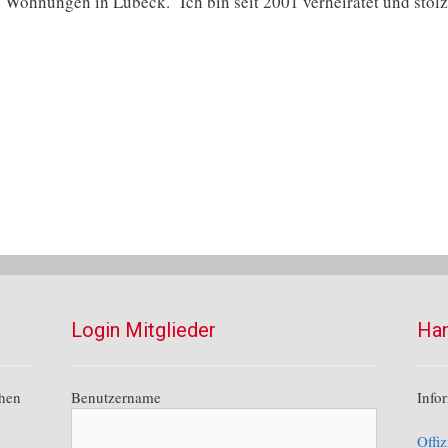
Wohnungen in Lübeck. Ich bin seit 2001 verheiratet und stolz
Login Mitglieder
Han
chen
Benutzername
Info
Offiz