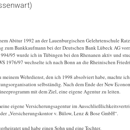
assenwart)
em Abitur 1992 an der Lauenburgischen Gelehrtenschule Ratze
ng zum Bankkaufmann bei der Deutschen Bank Lübeck AG vorm
94/95 wurde ich in Tübingen bei den Rhenanen aktiv und stud
S 1976/97 wechselte ich nach Bonn an die Rheinischen Friedri
zu meinem Wehrdienst, den ich 1998 absolviert habe, machte ic
tungsorganisation selbständig. Nach dem Ende der New Economy
neeprogramm mit dem Ziel, eine eigene Agentur zu leiten.
ine eigene Versicherungsagentur im Ausschließlichkeitsvertri
r der „Versicherungskontor v. Bülow, Lenz & Bose GmbH“.
 verheiratet und habe einen Sohn und eine Tochter.