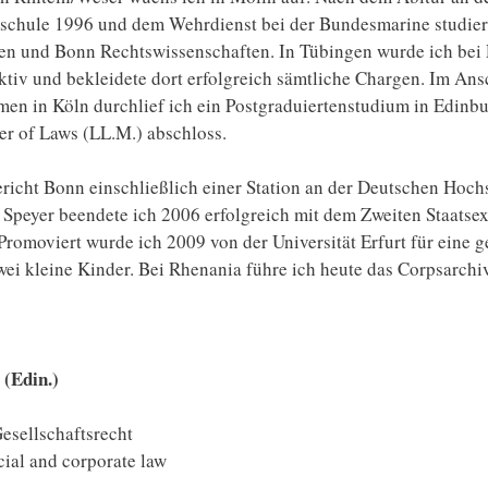
schule 1996 und dem Wehrdienst bei der Bundesmarine studier
en und Bonn Rechtswissenschaften. In Tübingen wurde ich bei
aktiv und bekleidete dort erfolgreich sämtliche Chargen. Im Ans
men in Köln durchlief ich ein Postgraduierten­studium in Edinbu
r of Laws (LL.M.) abschloss.
icht Bonn einschließlich einer Station an der Deutschen Hoch
Speyer beendete ich 2006 erfolgreich mit dem Zweiten Staatsex
Promoviert wurde ich 2009 von der Universität Erfurt für eine ge
wei kleine Kinder. Bei Rhenania führe ich heute das Corpsarchiv
(Edin.)
esellschaftsrecht
cial and corporate law