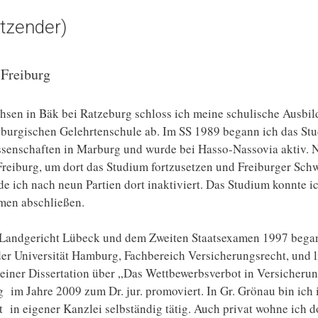
itzender)
 Freiburg
sen in Bäk bei Ratzeburg schloss ich meine schulische Ausbi
burgischen Gelehrtenschule ab. Im SS 1989 begann ich das St
senschaften in Marburg und wurde bei Hasso-Nassovia aktiv. N
Freiburg, um dort das Studium fortzusetzen und Freiburger Sc
e ich nach neun Partien dort inaktiviert. Das Studium konnte i
men abschließen.
Landgericht Lübeck und dem Zweiten Staatsexamen 1997 began
n der Universität Hamburg, Fachbereich Versicherungsrecht, und
meiner Dissertation über „Das Wettbewerbsverbot in Versicher
g im Jahre 2009 zum Dr. jur. promoviert. In Gr. Grönau bin ich 
in eigener Kanzlei selbständig tätig. Auch privat wohne ich do